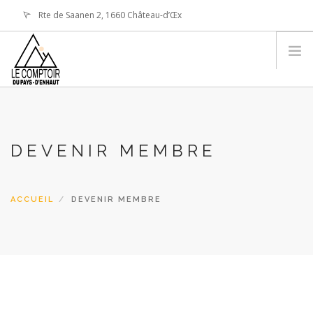
Rte de Saanen 2, 1660 Château-d’Œx
info@comptoir-paysdenhaut.ch
ACCUEIL
DERNIERE EDITION
DEVENIR MEMBRE
COMITÉ
DEVENIR MEMBRE
ACTUALITÉS
ACCUEIL
DEVENIR MEMBRE
CONTACT
RECHERCHE